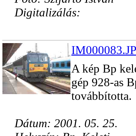
Digitalizálás:
IM000083.JP
A kép Bp kele
gép 928-as B
továbbította.
Dátum: 2001. 05. 25.