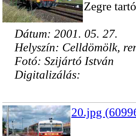
Zegre tart
Dátum: 2001. 05. 27.
Helyszín: Celldömölk, re
Fotó: Szijártó István
Digitalizálás:
20.jpg (6099