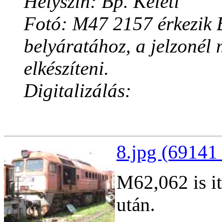
Helyszín: Bp. Keleti
Fotó: M47 2157 érkezik B
belyáratához, a jelzonél m
elkészíteni.
Digitalizálás:
8.jpg (69141 
M62,062 is it
után.