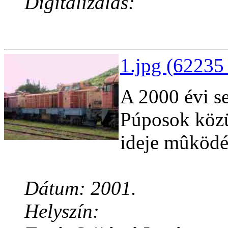
Digitalizálás:
1.jpg (62235
A 2000 évi se
Púposok közü
ideje mûködé
Dátum: 2001.
Helyszín: