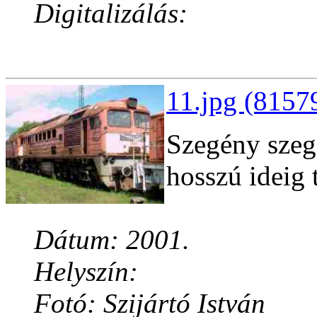
Digitalizálás:
11.jpg (8157
Szegény szege
hosszú ideig 
Dátum: 2001.
Helyszín:
Fotó: Szijártó István