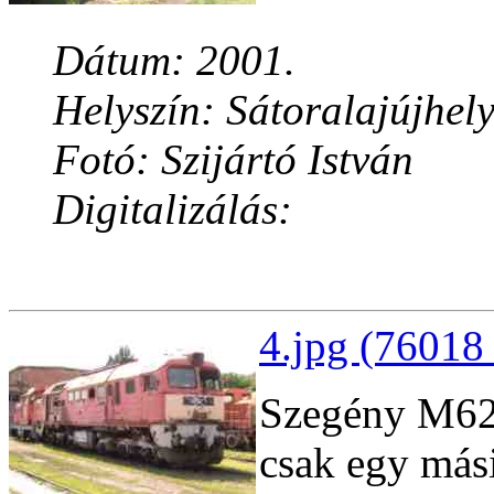
Dátum: 2001.
Helyszín: Sátoralajújhel
Fotó: Szijártó István
Digitalizálás:
4.jpg (76018 
Szegény M62,
csak egy más