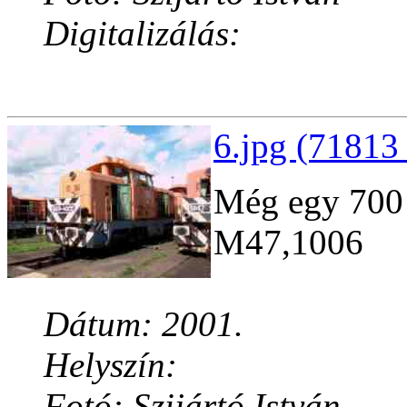
Digitalizálás:
6.jpg (71813 
Még egy 700 
M47,1006
Dátum: 2001.
Helyszín:
Fotó: Szijártó István