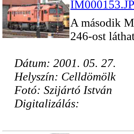
IM000153.JP
A második M6
246-ost látha
Dátum: 2001. 05. 27.
Helyszín: Celldömölk
Fotó: Szijártó István
Digitalizálás: