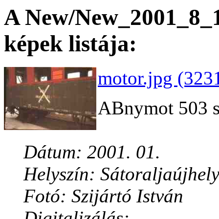
A New/New_2001_8_14
képek listája:
motor.jpg (323
ABnymot 503 se
Dátum: 2001. 01.
Helyszín: Sátoraljaújhel
Fotó: Szijártó István
Digitalizálás: