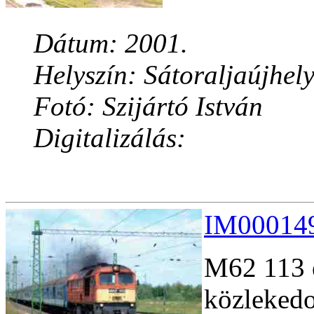
Dátum: 2001.
Helyszín: Sátoraljaújhel
Fotó: Szijártó István
Digitalizálás:
IM000149
M62 113 é
közlekedo