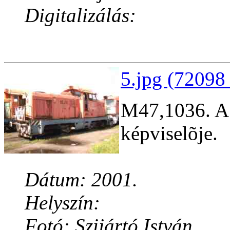
Digitalizálás:
5.jpg (72098 
M47,1036. A 
képviselõje.
Dátum: 2001.
Helyszín:
Fotó: Szijártó István