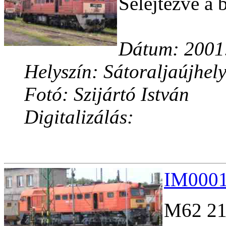
Selejtezve a
Dátum: 2001
Helyszín: Sátoraljaújhel
Fotó: Szijártó István
Digitalizálás:
IM0001
M62 216