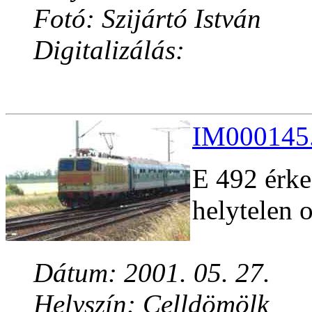
Fotó: Szijártó István
Digitalizálás:
IM000145.
E 492 érke
helytelen 
Dátum: 2001. 05. 27.
Helyszín: Celldömölk