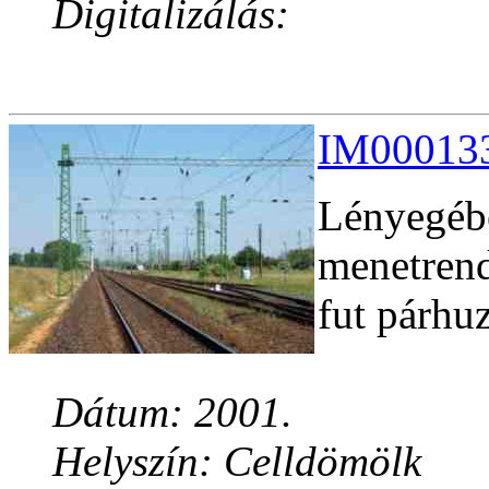
Digitalizálás:
IM000133
Lényegébe
menetrend
fut párhu
Dátum: 2001.
Helyszín: Celldömölk