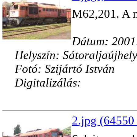
M62,201. A m
Dátum: 2001
Helyszín: Sátoraljaújhel
Fotó: Szijártó István
Digitalizálás:
2.jpg (64550 