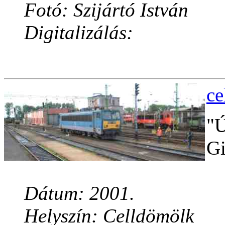
Fotó: Szijártó István
Digitalizálás:
ce
"Ú
Gi
Dátum: 2001.
Helyszín: Celldömölk