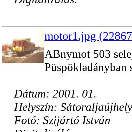
motor1.jpg (22867
ABnymot 503 selej
Püspökladányban s
Dátum: 2001. 01.
Helyszín: Sátoraljaújhel
Fotó: Szijártó István