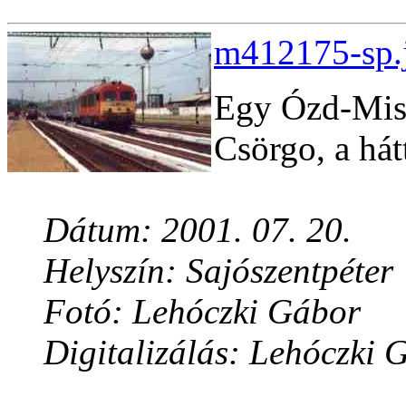
m412175-sp.j
Egy Ózd-Misk
Csörgo, a hát
Dátum: 2001. 07. 20.
Helyszín: Sajószentpéter
Fotó: Lehóczki Gábor
Digitalizálás: Lehóczki 