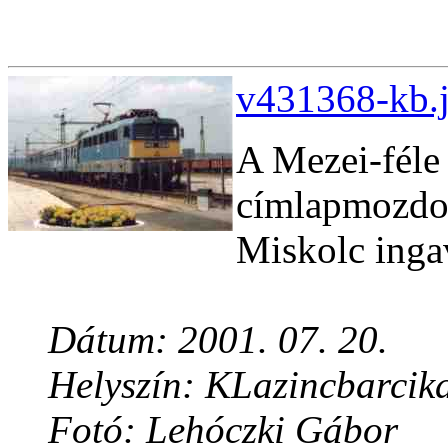
v431368-kb.j
A Mezei-féle
címlapmozdon
Miskolc ingav
Dátum: 2001. 07. 20.
Helyszín: KLazincbarcik
Fotó: Lehóczki Gábor