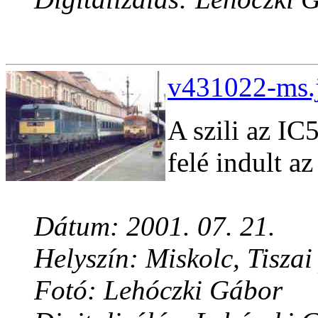
v431022-ms.j
A szili az IC
felé indult az
Dátum: 2001. 07. 21.
Helyszín: Miskolc, Tiszai
Fotó: Lehóczki Gábor