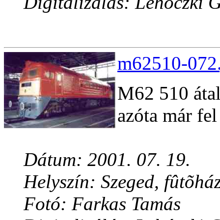
Digitalizálás: Lehóczki 
m62510-072.
M62 510 átala
azóta már fe
Dátum: 2001. 07. 19.
Helyszín: Szeged, fûtõhá
Fotó: Farkas Tamás