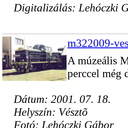
Digitalizálás: Lehóczki 
m322009-vesz
A múzeális M
perccel még 
Dátum: 2001. 07. 18.
Helyszín: Vésztõ
Fotó: Lehóczki Gábor