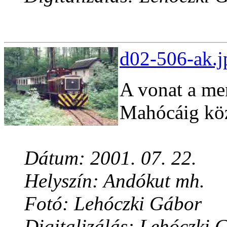
d02-506-ak.j
A vonat a men
Mahócáig kö
Dátum: 2001. 07. 22.
Helyszín: Andókut mh.
Fotó: Lehóczki Gábor
Digitalizálás: Lehóczki 