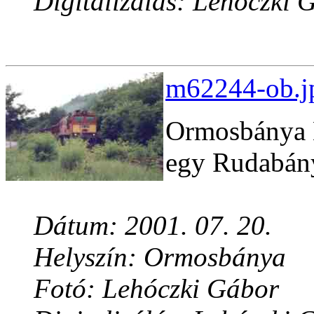
Digitalizálás: Lehóczki 
m62244-ob.jp
Ormosbánya K
egy Rudabány
Dátum: 2001. 07. 20.
Helyszín: Ormosbánya
Fotó: Lehóczki Gábor