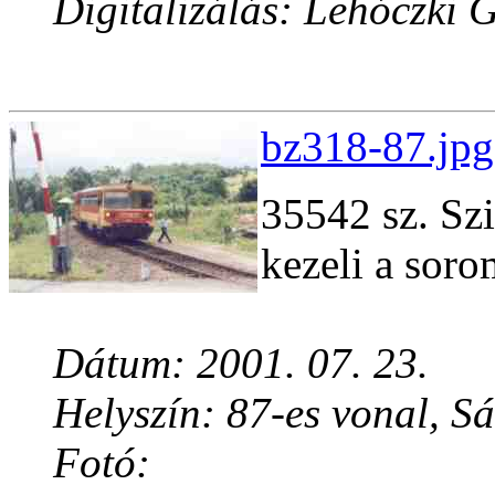
Digitalizálás: Lehóczki 
bz318-87.jpg
35542 sz. Sz
kezeli a sor
Dátum: 2001. 07. 23.
Helyszín: 87-es vonal, S
Fotó: