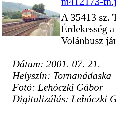
m412173-tn.j
A 35413 sz. 
Érdekesség a 
Volánbusz jár
Dátum: 2001. 07. 21.
Helyszín: Tornanádaska
Fotó: Lehóczki Gábor
Digitalizálás: Lehóczki 