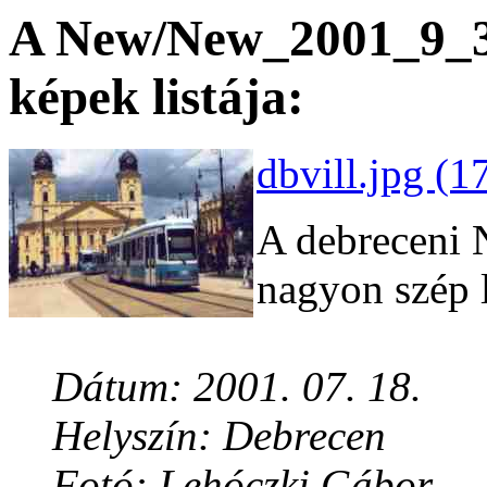
A New/New_2001_9_3 
képek listája:
dbvill.jpg (1
A debreceni 
nagyon szép l
Dátum: 2001. 07. 18.
Helyszín: Debrecen
Fotó: Lehóczki Gábor