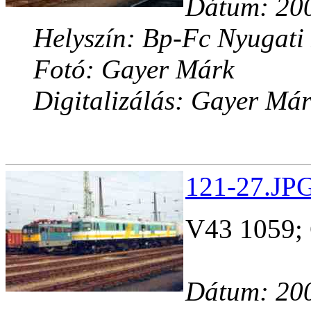
Dátum: 200
Helyszín: Bp-Fc Nyugati
Fotó: Gayer Márk
Digitalizálás: Gayer Má
121-27.JPG
V43 1059;
Dátum: 200