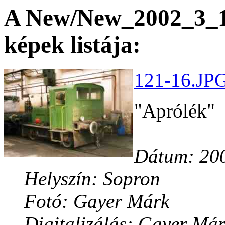
A New/New_2002_3_1 
képek listája:
121-16.JPG
"Aprólék"
Dátum: 200
Helyszín: Sopron
Fotó: Gayer Márk
Digitalizálás: Gayer Má