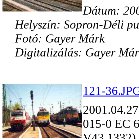
Dátum: 200
Helyszín: Sopron-Déli pu
Fotó: Gayer Márk
Digitalizálás: Gayer Má
121-36.JPG
2001.04.27
015-0 EC 
V43 1332)