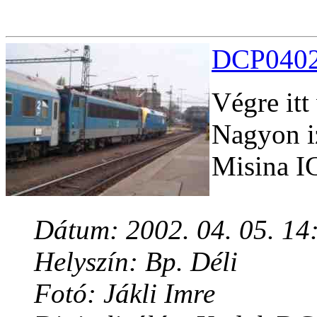
DCP04029
Végre itt
Nagyon i
Misina IC
Dátum: 2002. 04. 05. 14
Helyszín: Bp. Déli
Fotó: Jákli Imre