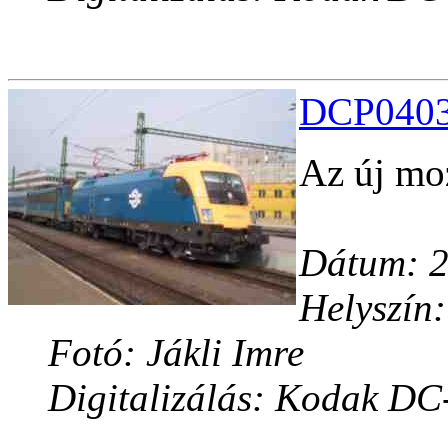
DCP04035
Az új moz
Dátum: 2
Helyszín:
Fotó: Jákli Imre
Digitalizálás: Kodak DC