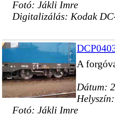
Fotó: Jákli Imre
Digitalizálás: Kodak DC
DCP04031
A forgóv
Dátum: 2
Helyszín:
Fotó: Jákli Imre