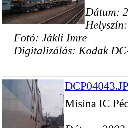
Dátum: 2
Helyszín:
Fotó: Jákli Imre
Digitalizálás: Kodak DC
DCP04043.JP
Misina IC Péc