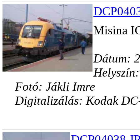
DCP04037
Misina IC
Dátum: 2
Helyszín:
Fotó: Jákli Imre
Digitalizálás: Kodak DC
DCP04038.JP