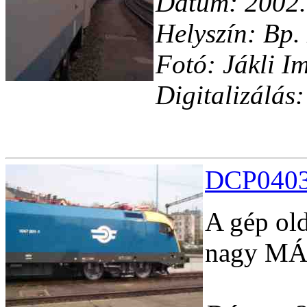
Dátum: 2002.
Helyszín: Bp.
Fotó: Jákli I
Digitalizálá
DCP04032
A gép old
nagy MÁ