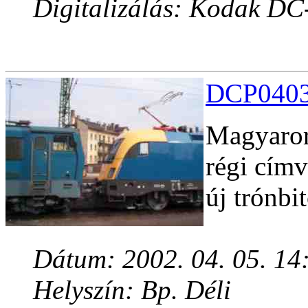
Digitalizálás: Kodak DC
DCP04030
Magyaror
régi címv
új trónbi
Dátum: 2002. 04. 05. 14
Helyszín: Bp. Déli