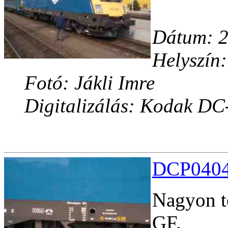
Dátum: 2
Helyszín:
Fotó: Jákli Imre
Digitalizálás: Kodak DC
DCP04041
Nagyon te
GF.