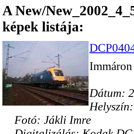
A New/New_2002_4_5 
képek listája:
DCP04044
Immáron ú
Dátum: 2
Helyszín:
Fotó: Jákli Imre
Digitalizálás: Kodak DC