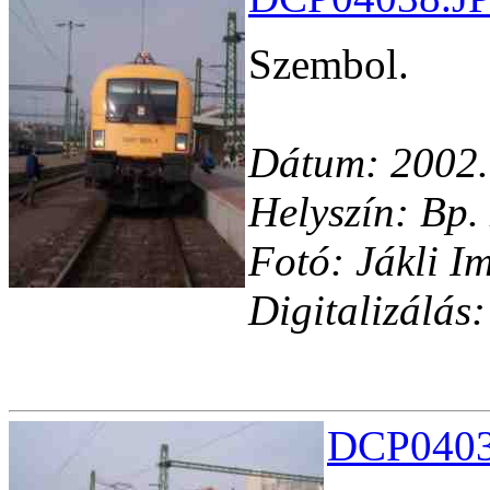
Szembol.
Dátum: 2002.
Helyszín: Bp.
Fotó: Jákli I
Digitalizálá
DCP04039