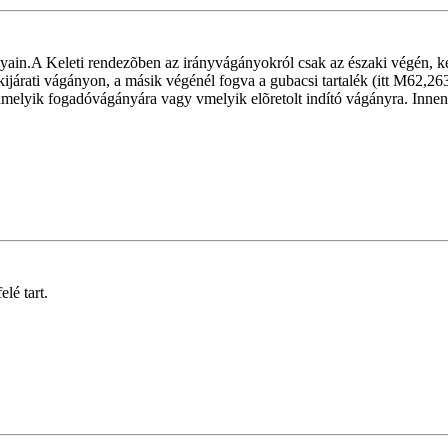
ain.A Keleti rendezõben az irányvágányokról csak az északi végén, kelet
kijárati vágányon, a másik végénél fogva a gubacsi tartalék (itt M62,
amelyik fogadóvágányára vagy vmelyik elõretolt indító vágányra. Innen 
lé tart.