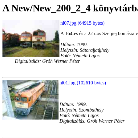
A New/New_200_2_4 könyvtárban
nl07.jpg (64915 bytes)
A 164-es és a 225-ös Szergej bontásra v
Dátum: 1999.
Helyszín: Sátoraljaújhely
Fotó: Németh Lajos
Digitalizálás: Gróh Werner Péter
nl01.jpg (102610 bytes)
Dátum: 1999.
Helyszín: Szombathely
Fotó: Németh Lajos
Digitalizálás: Gróh Werner Péter