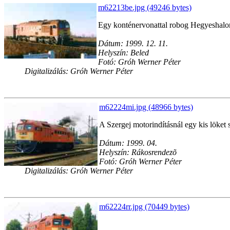
m62213be.jpg (49246 bytes)
Egy konténervonattal robog Hegyeshalo
Dátum: 1999. 12. 11.
Helyszín: Beled
Fotó: Gróh Werner Péter
Digitalizálás: Gróh Werner Péter
m62224mi.jpg (48966 bytes)
A Szergej motorindításnál egy kis löket s
Dátum: 1999. 04.
Helyszín: Rákosrendezõ
Fotó: Gróh Werner Péter
Digitalizálás: Gróh Werner Péter
m62224rr.jpg (70449 bytes)