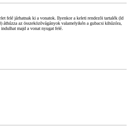
 felé járhatnak ki a vonatok. Ilyenkor a keleti rendezõi tartalék (ld
263) áthúzza az összeközõvágányok valamelyikén a gubacsi kihúzóra,
indulhat majd a vonat nyugat felé.