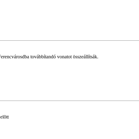
Ferencvárosdba továbbítandó vonatot összeállítsák.
elõtt