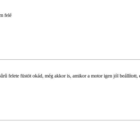
m felé
ûrû felete füstöt okád, még akkor is, amikor a motor igen jól beállított,