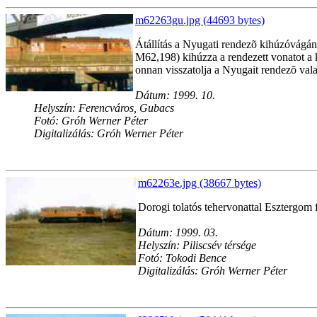
m62263gu.jpg (44693 bytes)
Átállítás a Nyugati rendezõ kihúzóvágány
M62,198) kihúzza a rendezett vonatot a 
onnan visszatolja a Nyugait rendezõ val
Dátum: 1999. 10.
Helyszín: Ferencváros, Gubacs
Fotó: Gróh Werner Péter
Digitalizálás: Gróh Werner Péter
m62263e.jpg (38667 bytes)
Dorogi tolatós tehervonattal Esztergom fe
Dátum: 1999. 03.
Helyszín: Piliscsév térsége
Fotó: Tokodi Bence
Digitalizálás: Gróh Werner Péter