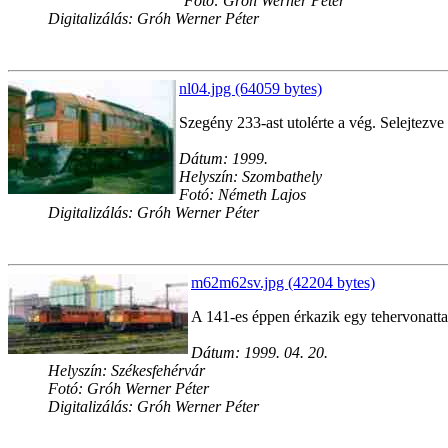
Fotó: Gróh Werner Péter
Digitalizálás: Gróh Werner Péter
nl04.jpg (64059 bytes)
Szegény 233-ast utolérte a vég. Selejtezv
Dátum: 1999.
Helyszín: Szombathely
Fotó: Németh Lajos
Digitalizálás: Gróh Werner Péter
m62m62sv.jpg (42204 bytes)
A 141-es éppen érkazik egy tehervonattal,
Dátum: 1999. 04. 20.
Helyszín: Székesfehérvár
Fotó: Gróh Werner Péter
Digitalizálás: Gróh Werner Péter