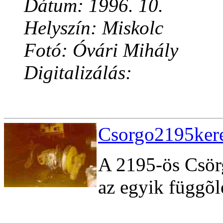
Dátum: 1996. 10.
Helyszín: Miskolc
Fotó: Óvári Mihály
Digitalizálás:
Csorgo2195kere
A 2195-ös Csörg
az egyik függõl