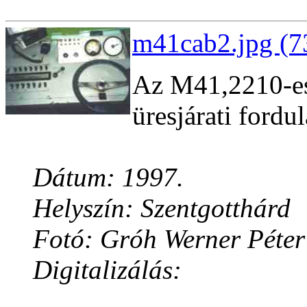
m41cab2.jpg (7
Az M41,2210-es
üresjárati fordu
Dátum: 1997.
Helyszín: Szentgotthárd
Fotó: Gróh Werner Péter
Digitalizálás: