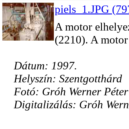
piels_1.JPG (79
A motor elhely
(2210). A motor 
Dátum: 1997.
Helyszín: Szentgotthárd
Fotó: Gróh Werner Péter
Digitalizálás: Gróh Wern