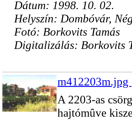
Dátum: 1998. 10. 02.
Helyszín: Dombóvár, Né
Fotó: Borkovits Tamás
Digitalizálás: Borkovits
m412203m.jpg 
A 2203-as csörg
hajtómûve kisze