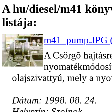
A hu/diesel/m41 köny
listája:
m41_pump.JPG (
A Csörgõ hajtásr
nyomatékmódosító
olajszivattyú, mely a nyo
Dátum: 1998. 08. 24.
Helyszín: Szolnok