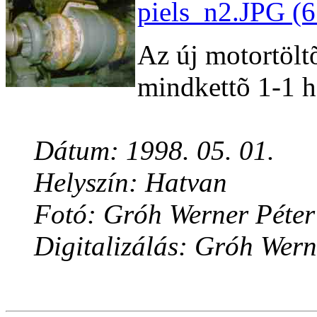
piels_n2.JPG (6
Az új motortölt
mindkettõ 1-1 he
Dátum: 1998. 05. 01.
Helyszín: Hatvan
Fotó: Gróh Werner Péter
Digitalizálás: Gróh Wern