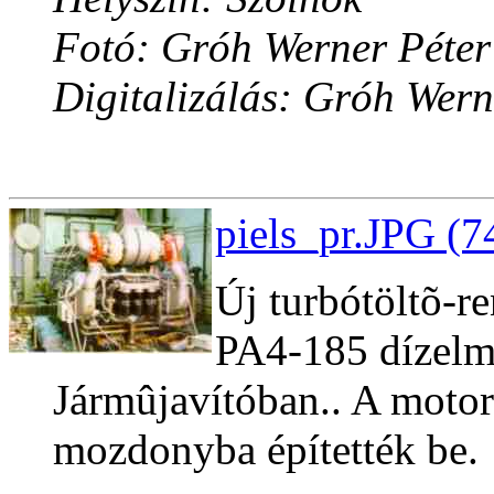
Fotó: Gróh Werner Péter
Digitalizálás: Gróh Wern
piels_pr.JPG (7
Új turbótöltõ-re
PA4-185 dízelm
Jármûjavítóban.. A moto
mozdonyba építették be.