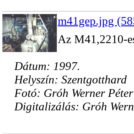
m41gep.jpg (58
Az M41,2210-es
Dátum: 1997.
Helyszín: Szentgotthard
Fotó: Gróh Werner Péter
Digitalizálás: Gróh Wern