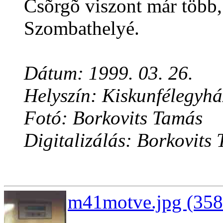
Csõrgõ viszont már több,
Szombathelyé.
Dátum: 1999. 03. 26.
Helyszín: Kiskunfélegyh
Fotó: Borkovits Tamás
Digitalizálás: Borkovits
m41motve.jpg (358