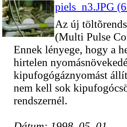
piels_n3.JPG (6
Az új töltõren
(Multi Pulse Co
Ennek lényege, hogy a h
hirtelen nyomásnövekedés
kipufogógáznyomást állít 
nem kell sok kipufogócsö
rendszernél.
Dátum: 1998. 05. 01.