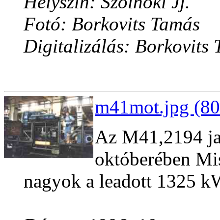
Helyszín: Szolnoki Jj.
Fotó: Borkovits Tamás
Digitalizálás: Borkovits
m41mot.jpg (80
Az M41,2194 jav
októberében Mi
nagyok a leadott 1325 kW