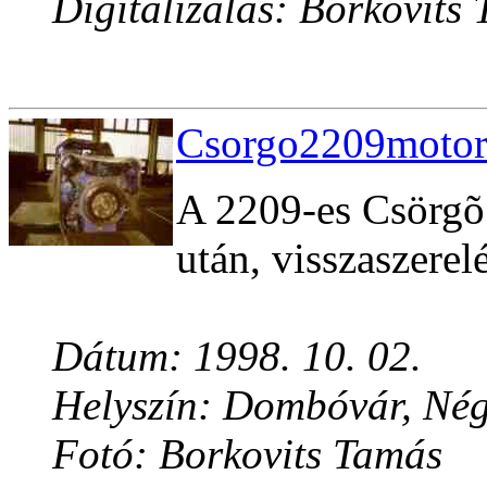
Digitalizálás: Borkovits
Csorgo2209motor2
A 2209-es Csörgõ 
után, visszaszerelé
Dátum: 1998. 10. 02.
Helyszín: Dombóvár, Né
Fotó: Borkovits Tamás