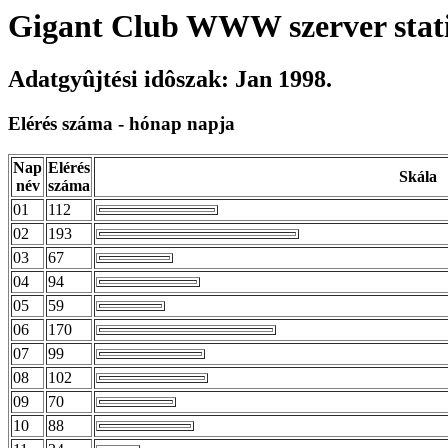
Gigant Club WWW szerver stati
Adatgyûjtési idôszak: Jan 1998.
Elérés száma - hónap napja
Nap
Elérés
Skála
név
száma
01
112
02
193
03
67
04
94
05
59
06
170
07
99
08
102
09
70
10
88