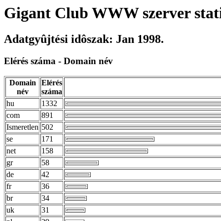
Gigant Club WWW szerver stati
Adatgyûjtési idôszak: Jan 1998.
Elérés száma - Domain név
Domain
Elérés
név
száma
hu
1332
com
891
Ismeretlen
502
se
171
net
158
gr
58
de
42
fr
36
br
34
uk
31