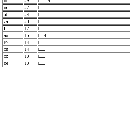
nl
29
no
27
at
24
ca
23
fi
17
au
15
ro
14
ch
14
cz
13
be
13